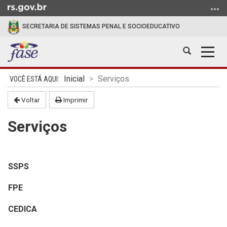
Ir
para
SECRETARIA DE SISTEMAS PENAL E SOCIOEDUCATIVO
o
conteúdo
Abrir
Alter
Ir
a
a
para
Início
busca
nave
o
Inicial
Serviços
do
menu
conteúdo
Voltar
Imprimir
Ir
para
Serviços
a
busca
SSPS
FPE
CEDICA