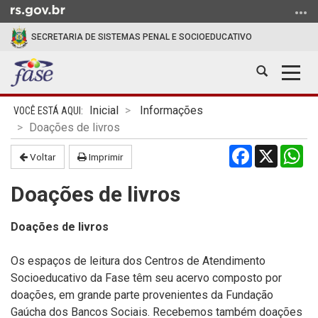
Ir
para
SECRETARIA DE SISTEMAS PENAL E SOCIOEDUCATIVO
o
conteúdo
Abrir
Alter
Ir
a
a
para
Início
busca
nave
o
Inicial
Informações
do
menu
Doações de livros
conteúdo
Ir
Facebook
X
Wh
Voltar
Imprimir
para
a
Doações de livros
busca
Doações de livros
Os espaços de leitura dos Centros de Atendimento
Socioeducativo da Fase têm seu acervo composto por
doações, em grande parte provenientes da Fundação
Gaúcha dos Bancos Sociais. Recebemos também doações