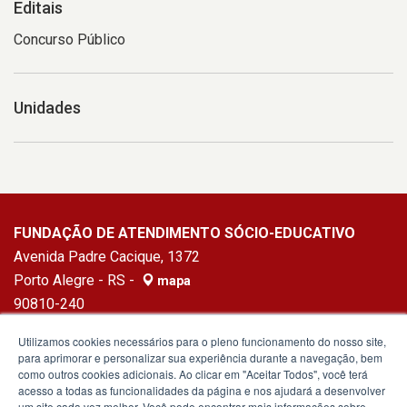
Editais
Concurso Público
Unidades
FUNDAÇÃO DE ATENDIMENTO SÓCIO-EDUCATIVO
Avenida Padre Cacique, 1372
Porto Alegre - RS -
mapa
90810-240
Fone:
(51) 3010-3621
Utilizamos cookies necessários para o pleno funcionamento do nosso site,
para aprimorar e personalizar sua experiência durante a navegação, bem
como outros cookies adicionais. Ao clicar em "Aceitar Todos", você terá
acesso a todas as funcionalidades da página e nos ajudará a desenvolver
um site cada vez melhor. Você pode encontrar mais informações sobre