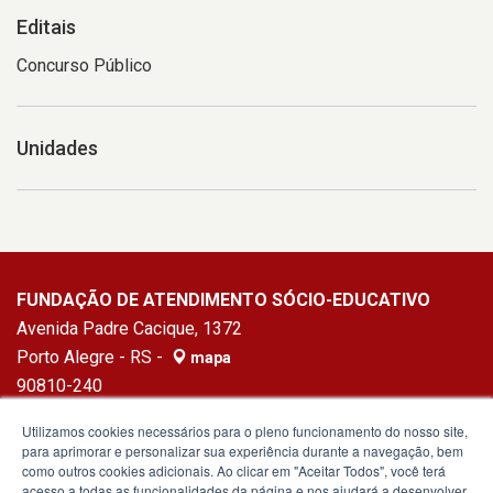
Editais
Concurso Público
Unidades
FUNDAÇÃO DE ATENDIMENTO SÓCIO-EDUCATIVO
Avenida Padre Cacique, 1372
Porto Alegre - RS -
mapa
90810-240
Fone:
(51) 3010-3621
Utilizamos cookies necessários para o pleno funcionamento do nosso site,
para aprimorar e personalizar sua experiência durante a navegação, bem
como outros cookies adicionais. Ao clicar em "Aceitar Todos", você terá
acesso a todas as funcionalidades da página e nos ajudará a desenvolver