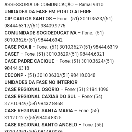
ASSESSORIA DE COMUNICAÇÃO – Ramal 9410
UNIDADES DA FASE EM PORTO ALEGRE
CIP CARLOS SANTOS
– Fone: (51) 3010.3623/(51)
98444.6317/(51) 98409.9775
COMUNIDADE SOCIOEDUCATIVA
– Fone: (51)
3010.3626/(51) 98444.6342
CASE POA II
– Fone: (51) 3010.3627/(51) 98444.6319
CASEF
– Fone: (51) 3010.3629/(51) 98444.6321
CASE PADRE CACIQUE
– Fone: (51) 3010.3624/(51)
98444.6318
CECONP -
(51) 3010.3630/(51) 98418.0048
UNIDADES DA FASE NO INTERIOR
CASE REGIONAL OSÓRIO
– Fone: (51)
2184.1096
CASE REGIONAL CAXIAS DO SUL
– Fone: (54)
3770.0949/(54) 98432.8468
CASE REGIONAL SANTA MARIA
– Fone: (55)
3112.0127/(55)98404.8325
CASE REGIONAL SANTO ANGELO
– Fone: (55)
3010.4951/(55) 98148.0036