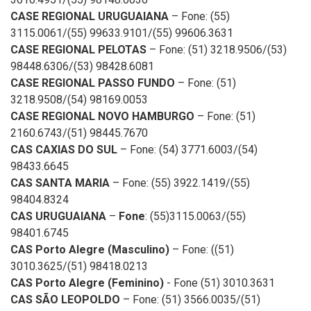
CASE REGIONAL URUGUAIANA
– Fone: (55)
3115.0061/(55) 99633.9101/(55) 99606.3631
CASE REGIONAL PELOTAS
– Fone: (51) 3218.9506/(53)
98448.6306/(53) 98428.6081
CASE REGIONAL PASSO FUNDO
– Fone: (51)
3218.9508/(54) 98169.0053
CASE REGIONAL NOVO HAMBURGO
– Fone: (51)
2160.6743/(51) 98445.7670
CAS CAXIAS DO SUL
– Fone: (54) 3771.6003/(54)
98433.6645
CAS SANTA MARIA
– Fone: (55) 3922.1419/(55)
98404.8324
CAS URUGUAIANA
–
Fone
: (55)3115.0063/(55)
98401.6745
CAS Porto Alegre (Masculino)
– Fone: ((51)
3010.3625/(51) 98418.0213
CAS Porto Alegre (Feminino)
- Fone (51) 3010.3631
CAS SÃO LEOPOLDO
– Fone: (51) 3566.0035/(51)