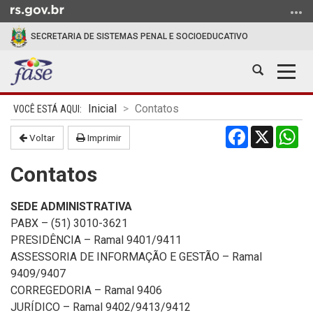
Ir
para
SECRETARIA DE SISTEMAS PENAL E SOCIOEDUCATIVO
o
conteúdo
Abrir
Alter
Ir
a
a
para
Início
busca
nave
o
Inicial
Contatos
do
menu
Facebook
X
Wh
conteúdo
Voltar
Imprimir
Ir
para
Contatos
a
busca
SEDE ADMINISTRATIVA
PABX – (51) 3010-3621
PRESIDÊNCIA – Ramal 9401/9411
ASSESSORIA DE INFORMAÇÃO E GESTÃO – Ramal
9409/9407
CORREGEDORIA – Ramal 9406
JURÍDICO – Ramal 9402/9413/9412