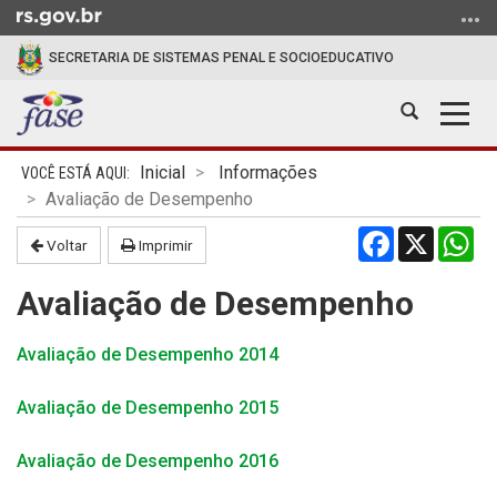
Ir
para
SECRETARIA DE SISTEMAS PENAL E SOCIOEDUCATIVO
o
conteúdo
Abrir
Alter
Ir
a
a
para
Início
busca
nave
o
Inicial
Informações
do
menu
Avaliação de Desempenho
conteúdo
Ir
Facebook
X
Wh
Voltar
Imprimir
para
a
Avaliação de Desempenho
busca
Avaliação de Desempenho 2014
Avaliação de Desempenho 2015
Avaliação de Desempenho 2016