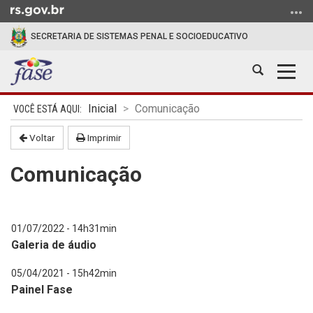
Ir
para
SECRETARIA DE SISTEMAS PENAL E SOCIOEDUCATIVO
o
conteúdo
Abrir
Alter
Ir
a
a
para
Início
busca
nave
o
Inicial
Comunicação
do
menu
conteúdo
Voltar
Imprimir
Ir
para
Comunicação
a
busca
01/07/2022 - 14h31min
Galeria de áudio
05/04/2021 - 15h42min
Painel Fase